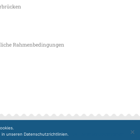
arbrücken
chtliche Rahmenbedingungen
ookies.
E
in unseren Datenschutzrichtlinien.
Ok
Datenschutzrichtlinien