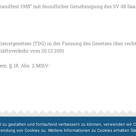
trandfest 1955” mit feundlicher Genehmigung des SV 08 Sa
dienstgesetzes (TDG) in der Fassung des Gesetzes über re
häftsverkehr vom 20.12.2001
em. § 18. Abs. 2 MStV:
l zu gestalten und fortlaufend verbessern zu können, verwenden wir C
STARTSEITE
IMPRESSUM
DATENSCHUTZRICHTLINI
ndung von Cookies zu. Weitere Informationen zu Cookies erhalten Sie 