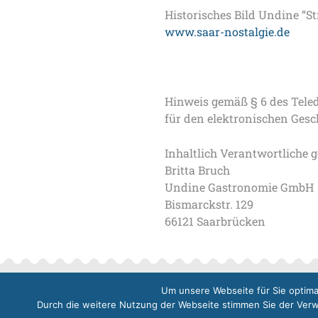
Historisches Bild Undine “S
www.saar-nostalgie.de
Hinweis gemäß § 6 des Tele
für den elektronischen Gesc
Inhaltlich Verantwortliche g
Britta Bruch
Undine Gastronomie GmbH
Bismarckstr. 129
66121 Saarbrücken
Um unsere Webseite für Sie optima
Durch die weitere Nutzung der Webseite stimmen Sie der Verwe