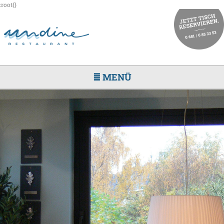
:root{}
≣ MENÜ